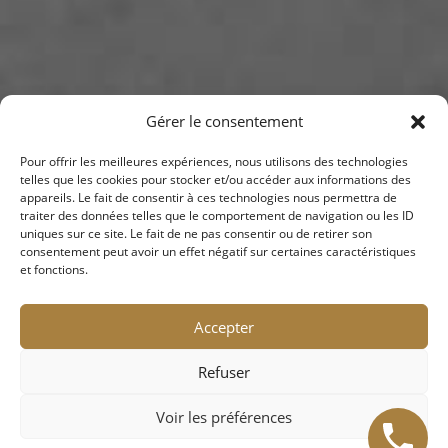
Gérer le consentement
Pour offrir les meilleures expériences, nous utilisons des technologies
telles que les cookies pour stocker et/ou accéder aux informations des
appareils. Le fait de consentir à ces technologies nous permettra de
JURIS LAW & ASSOCIÉS
traiter des données telles que le comportement de navigation ou les ID
uniques sur ce site. Le fait de ne pas consentir ou de retirer son
consentement peut avoir un effet négatif sur certaines caractéristiques
et fonctions.
Accepter
JURIS LAW & Associés privilégie la
Refuser
compétence, l’engagement, la disponibilité, la
réactivité, l’accessibilité, dans le but
Voir les préférences
d’accompagner ses clients, avec sérénité et