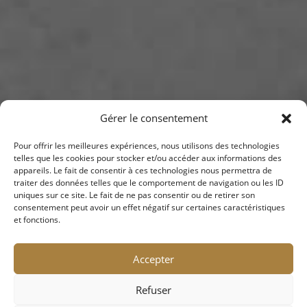
Gérer le consentement
Pour offrir les meilleures expériences, nous utilisons des technologies
telles que les cookies pour stocker et/ou accéder aux informations des
appareils. Le fait de consentir à ces technologies nous permettra de
JURIS LAW & ASSOCIÉS
traiter des données telles que le comportement de navigation ou les ID
uniques sur ce site. Le fait de ne pas consentir ou de retirer son
consentement peut avoir un effet négatif sur certaines caractéristiques
et fonctions.
Accepter
JURIS LAW & Associés privilégie la
compétence, l’engagement, la disponibilité, la
Refuser
réactivité, l’accessibilité, dans le but